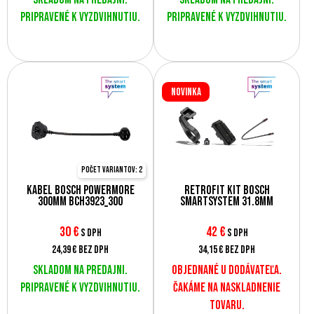
Pripravené k vyzdvihnutiu.
Pripravené k vyzdvihnutiu.
Novinka
Počet variantov: 2
Kábel Bosch PowerMore
Retrofit kit Bosch
300mm BCH3923_300
SmartSystem 31.8mm
30
€
42
€
s DPH
s DPH
24,39 €
bez DPH
34,15 €
bez DPH
Skladom na predajni.
Objednané u dodávateľa.
Pripravené k vyzdvihnutiu.
Čakáme na naskladnenie
tovaru.