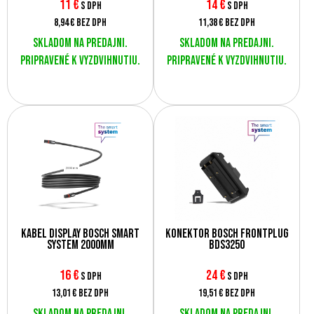
11
€
14
€
s DPH
s DPH
8,94 €
bez DPH
11,38 €
bez DPH
Skladom na predajni.
Skladom na predajni.
Pripravené k vyzdvihnutiu.
Pripravené k vyzdvihnutiu.
Kábel display Bosch Smart
Konektor Bosch Frontplug
System 2000mm
BDS3250
16
€
24
€
s DPH
s DPH
13,01 €
bez DPH
19,51 €
bez DPH
Skladom na predajni.
Skladom na predajni.