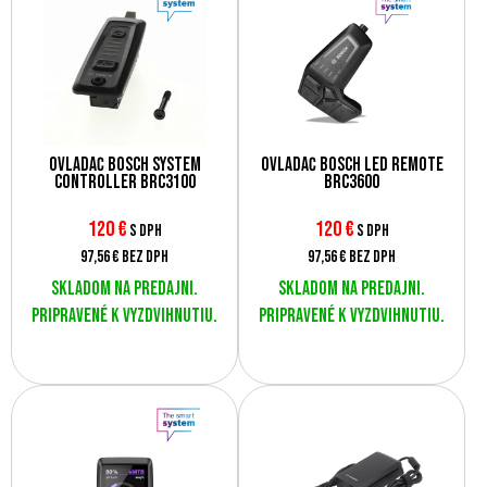
Ovládač Bosch System
Ovládač Bosch LED Remote
Controller BRC3100
BRC3600
120
€
120
€
s DPH
s DPH
97,56 €
bez DPH
97,56 €
bez DPH
Skladom na predajni.
Skladom na predajni.
Pripravené k vyzdvihnutiu.
Pripravené k vyzdvihnutiu.