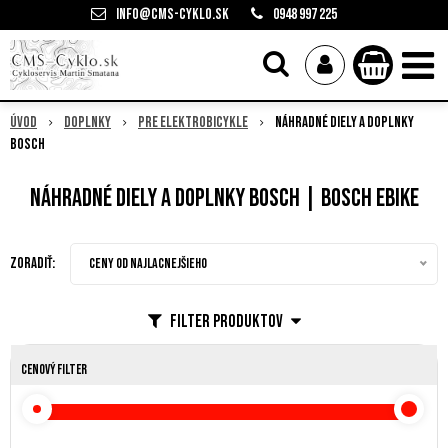
info@cms-cyklo.sk
0948 997 225
Úvod
Doplnky
Pre elektrobicykle
Náhradné diely a doplnky
Bosch
Náhradné diely a doplnky Bosch | Bosch Ebike
Zoradiť:
Ceny od najlacnejšieho
Filter produktov
Cenový filter