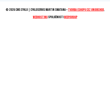
© 2026 CMS CYKLO | Cykloservis Martin Smatana •
tvorba eshopu cez UNIobchod
,
webhosting
spoločnosti
WEBYGROUP