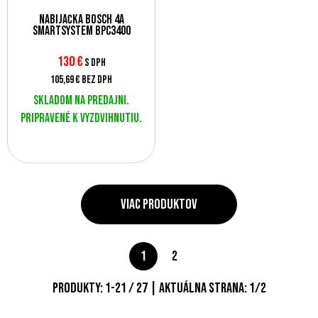
Nabíjačka Bosch 4A
SmartSystem BPC3400
130
€
s DPH
105,69 €
bez DPH
Skladom na predajni.
Pripravené k vyzdvihnutiu.
Viac produktov
1
2
Produkty:
1
-
21
/
27
| Aktuálna strana:
1
/
2