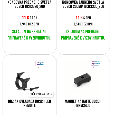
Koncovka predného svetla
Koncovka zadného svetla
Bosch BCH3320_200
Bosch 200mm BCH3330_200
11
€
11
€
s DPH
s DPH
8,94 €
bez DPH
8,94 €
bez DPH
Skladom na predajni.
Skladom na predajni.
Pripravené k vyzdvihnutiu.
Pripravené k vyzdvihnutiu.
Počet variantov: 2
Držiak ovládača Bosch Led
Magnet na ráfik Bosch
Remote
BRM3400