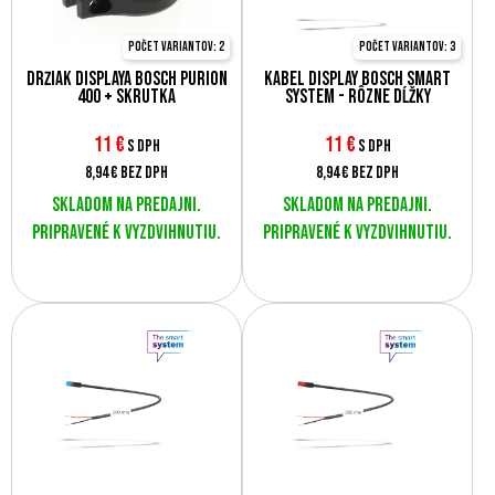
Počet variantov: 2
Počet variantov: 3
Držiak displaya Bosch Purion
Kábel display Bosch Smart
400 + skrutka
System - rôzne dĺžky
11
€
11
€
s DPH
s DPH
8,94 €
bez DPH
8,94 €
bez DPH
Skladom na predajni.
Skladom na predajni.
Pripravené k vyzdvihnutiu.
Pripravené k vyzdvihnutiu.