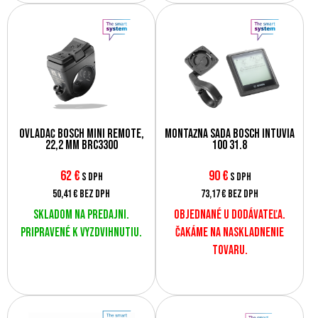
Ovládač Bosch Mini Remote,
Montážna sada Bosch Intuvia
22,2 mm BRC3300
100 31.8
62
€
90
€
s DPH
s DPH
50,41 €
bez DPH
73,17 €
bez DPH
Skladom na predajni.
Objednané u dodávateľa.
Pripravené k vyzdvihnutiu.
Čakáme na naskladnenie
tovaru.