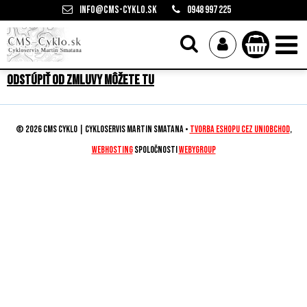
info@cms-cyklo.sk
0948 997 225
Odstúpiť od zmluvy môžete tu
© 2026 CMS CYKLO | Cykloservis Martin Smatana •
tvorba eshopu cez UNIobchod
,
webhosting
spoločnosti
WEBYGROUP