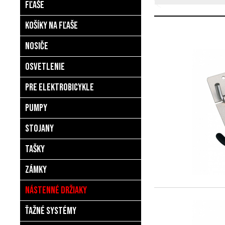
Fľaše
Košíky na fľaše
Nosiče
Osvetlenie
Pre elektrobicykle
Pumpy
Stojany
Tašky
Zámky
Nástenné držiaky
Ťažné systémy