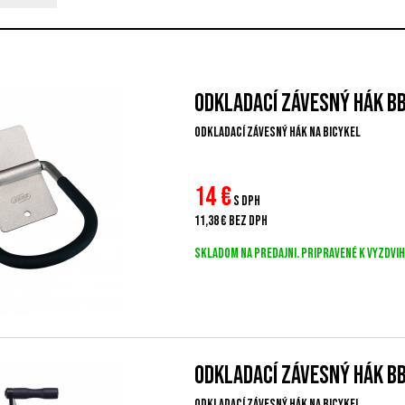
Odkladací závesný hák B
Odkladací závesný hák na bicykel
14
€
s DPH
11,38 €
bez DPH
Skladom na predajni. Pripravené k vyzdvih
Odkladací závesný hák B
Odkladací závesný hák na bicykel