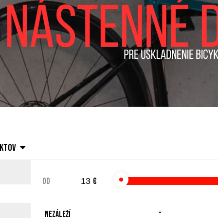
uktov
od
€
Nezáleží