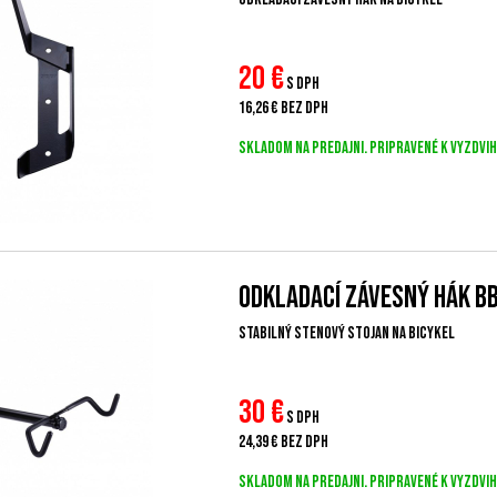
20
€
s DPH
16,26 €
bez DPH
Skladom na predajni. Pripravené k vyzdvih
Odkladací závesný hák B
Stabilný stenový stojan na bicykel
30
€
s DPH
24,39 €
bez DPH
Skladom na predajni. Pripravené k vyzdvih