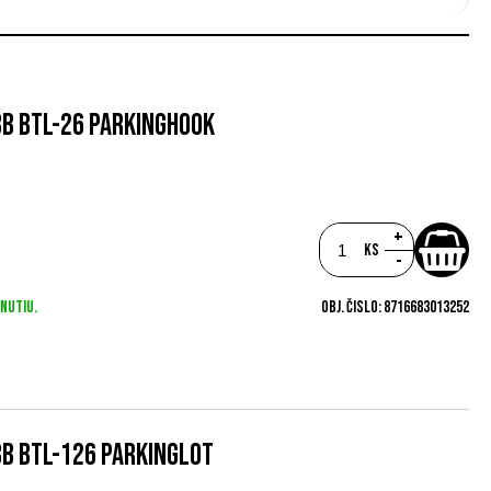
BB BTL-26 PARKINGHOOK
+
ks
-
nutiu.
Obj. čislo:
8716683013252
BB BTL-126 PARKINGLOT