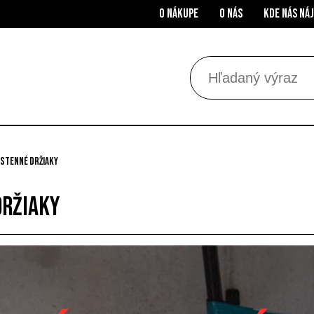
O nákupe
O nás
Kde nás ná
stenné držiaky
držiaky