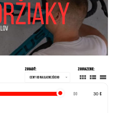
Zoradiť:
Zobrazenie:
Ceny od najlacnejšieho
do
€