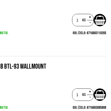
+
ks
-
nutiu.
Obj. čislo:
8716683110265
BB BTL-93 WALLMOUNT
+
ks
-
nutiu.
Obj. čislo:
8716683085808