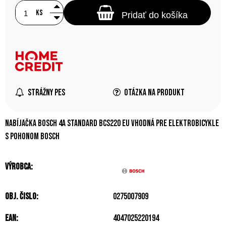
ks
Pridať do košíka
Strážny pes
Otázka na produkt
Nabíjačka Bosch 4A Standard BCS220 EU vhodná pre elektrobicykle
s pohonom Bosch
Výrobca:
Obj. čislo:
0275007909
EAN:
4047025220194