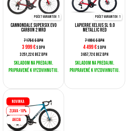
Počet variantov: 1
Počet variantov: 1
Cannondale SuperSix Evo
Lapierre Xelius SL 9.0
Carbon 2 MRD
Metallic Red
7 175 €
s DPH
7 199 €
s DPH
3 999
€
4 499
€
s DPH
s DPH
3 251,22 €
bez DPH
3 657,72 €
bez DPH
Skladom na predajni.
Skladom na predajni.
Pripravené k vyzdvihnutiu.
Pripravené k vyzdvihnutiu.
Novinka
Zľava -10%
AKCIA