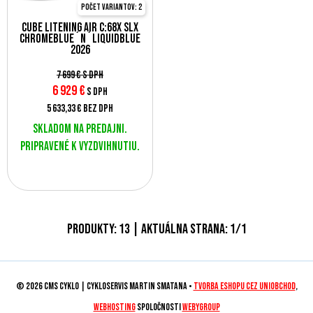
Počet variantov: 2
Cube Litening AIR C:68X SLX
chromeblue´n´liquidblue
2026
7 699 €
s DPH
6 929
€
s DPH
5 633,33 €
bez DPH
Skladom na predajni.
Pripravené k vyzdvihnutiu.
Produkty:
13
| Aktuálna strana:
1
/
1
© 2026 CMS CYKLO | Cykloservis Martin Smatana •
tvorba eshopu cez UNIobchod
,
webhosting
spoločnosti
WEBYGROUP