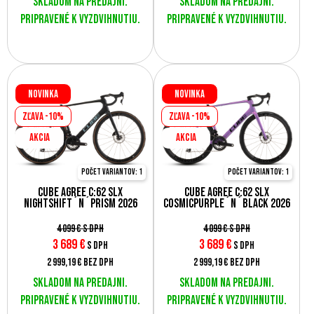
Skladom na predajni.
Skladom na predajni.
Pripravené k vyzdvihnutiu.
Pripravené k vyzdvihnutiu.
Novinka
Novinka
Zľava -10%
Zľava -10%
AKCIA
AKCIA
Počet variantov: 1
Počet variantov: 1
Cube Agree C:62 SLX
Cube Agree C:62 SLX
nightshift´n´prism 2026
cosmicpurple´n´black 2026
4 099 €
s DPH
4 099 €
s DPH
3 689
€
3 689
€
s DPH
s DPH
2 999,19 €
bez DPH
2 999,19 €
bez DPH
Skladom na predajni.
Skladom na predajni.
Pripravené k vyzdvihnutiu.
Pripravené k vyzdvihnutiu.