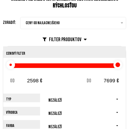
rýchlosťou
Zoradiť:
Ceny od najlacnejšieho
Filter produktov
Cenový filter
od
€
do
€
Typ
Nezáleží
Výrobca
Nezáleží
Farba
Nezáleží