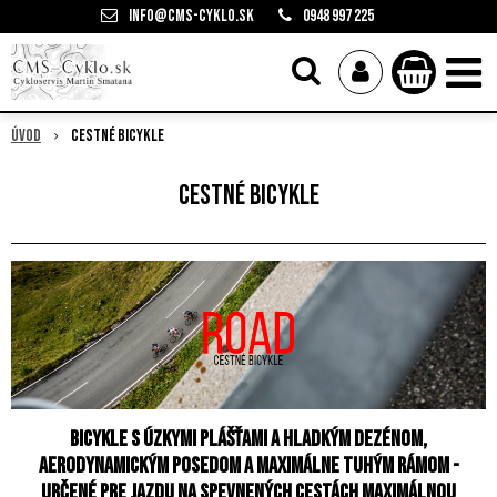
info@cms-cyklo.sk
0948 997 225
Úvod
Cestné bicykle
Cestné bicykle
Bicykle s úzkymi plášťami a hladkým dezénom,
aerodynamickým posedom a maximálne tuhým rámom -
určené pre jazdu na spevnených cestách maximálnou