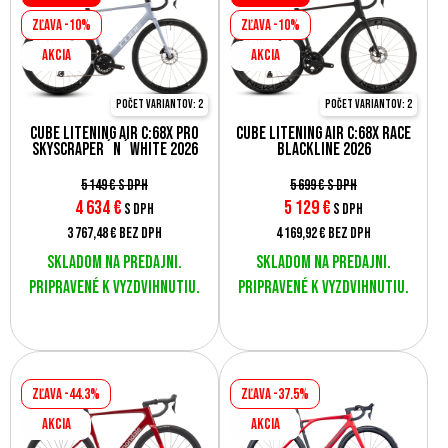
Zľava -10%
Zľava -10%
AKCIA
AKCIA
Počet variantov: 2
Počet variantov: 2
Cube Litening AIR C:68X Pro
Cube Litening AIR C:68X Race
skyscraper´n´white 2026
blackline 2026
5 149 €
s DPH
5 699 €
s DPH
4 634
€
5 129
€
s DPH
s DPH
3 767,48 €
bez DPH
4 169,92 €
bez DPH
Skladom na predajni.
Skladom na predajni.
Pripravené k vyzdvihnutiu.
Pripravené k vyzdvihnutiu.
Zľava -44.3%
Zľava -37.5%
AKCIA
AKCIA