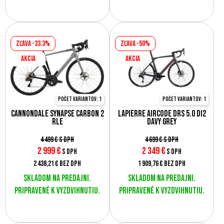
Zľava -33.3%
Zľava -50%
AKCIA
AKCIA
Počet variantov: 1
Počet variantov: 1
Cannondale Synapse Carbon 2
LAPIERRE Aircode DRS 5.0 Di2
RLE
Davy Grey
4 499 €
s DPH
4 699 €
s DPH
2 999
€
2 349
€
s DPH
s DPH
2 438,21 €
bez DPH
1 909,76 €
bez DPH
Skladom na predajni.
Skladom na predajni.
Pripravené k vyzdvihnutiu.
Pripravené k vyzdvihnutiu.