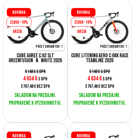
Novinka
Novinka
Zľava -10%
Zľava -10%
AKCIA
AKCIA
Počet variantov: 1
Počet variantov: 1
Cube Agree C:62 SLT
Cube Litening AERO C:68X Race
greenfusion´n´white 2026
teamline 2026
5 149 €
s DPH
5 149 €
s DPH
4 634
€
4 634
€
s DPH
s DPH
3 767,48 €
bez DPH
3 767,48 €
bez DPH
Skladom na predajni.
Skladom na predajni.
Pripravené k vyzdvihnutiu.
Pripravené k vyzdvihnutiu.
Novinka
Novinka