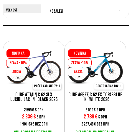
Veľkosť
Nezáleží
Novinka
Novinka
Zľava -10%
Zľava -10%
AKCIA
AKCIA
Počet variantov: 1
Počet variantov: 1
Cube Attain C:62 SLX
Cube Agree C:62 EX topasblue
lucidlilac´n´black 2026
´n´white 2026
2 599 €
s DPH
3 099 €
s DPH
2 339
€
2 789
€
s DPH
s DPH
1 901,63 €
bez DPH
2 267,48 €
bez DPH