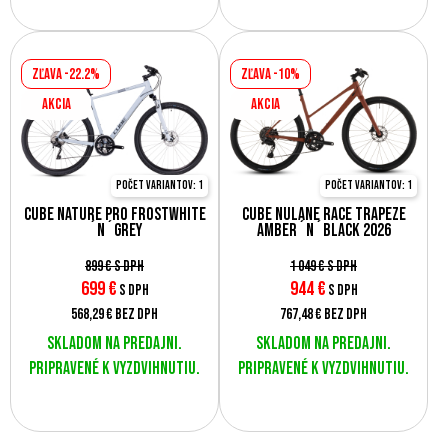
Zľava -22.2%
Zľava -10%
AKCIA
AKCIA
Počet variantov: 1
Počet variantov: 1
Cube Nature Pro frostwhite
Cube Nulane Race Trapeze
´n´grey
amber´n´black 2026
899 €
s DPH
1 049 €
s DPH
699
€
944
€
s DPH
s DPH
568,29 €
bez DPH
767,48 €
bez DPH
Skladom na predajni.
Skladom na predajni.
Pripravené k vyzdvihnutiu.
Pripravené k vyzdvihnutiu.