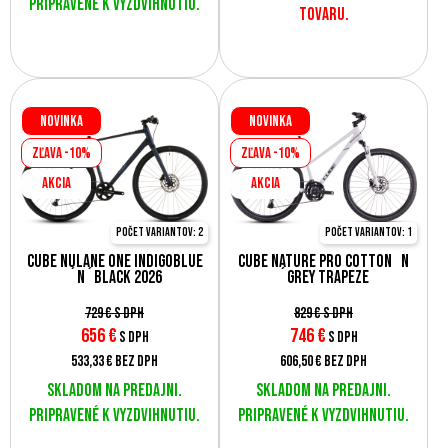
Pripravené k vyzdvihnutiu.
tovaru.
Novinka
Novinka
Zľava -10%
Zľava -10%
AKCIA
AKCIA
Počet variantov: 2
Počet variantov: 1
Cube Nulane ONE indigoblue
Cube Nature Pro cotton´n
´n´black 2026
´grey Trapeze
729 €
s DPH
829 €
s DPH
656
€
746
€
s DPH
s DPH
533,33 €
bez DPH
606,50 €
bez DPH
Skladom na predajni.
Skladom na predajni.
Pripravené k vyzdvihnutiu.
Pripravené k vyzdvihnutiu.