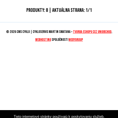
Produkty:
8
| Aktuálna strana:
1
/
1
© 2026 CMS CYKLO | Cykloservis Martin Smatana •
tvorba eshopu cez UNIobchod
,
webhosting
spoločnosti
WEBYGROUP
Tieto internetové stránky používajú k poskytovaniu služieb,