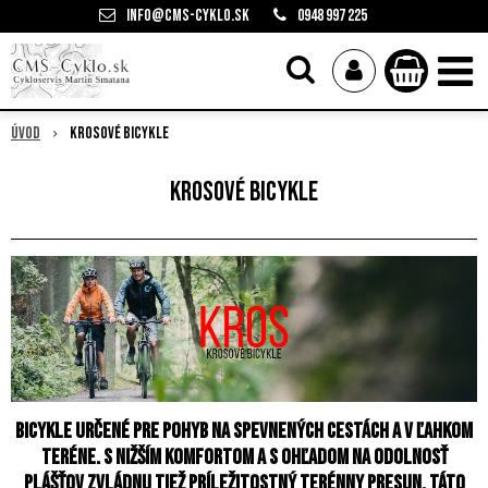
info@cms-cyklo.sk
0948 997 225
Úvod
Krosové bicykle
Krosové bicykle
Bicykle určené pre pohyb na spevnených cestách a v ľahkom
teréne. S nižším komfortom a s ohľadom na odolnosť
plášťov zvládnu tiež príležitostný terénny presun. Táto