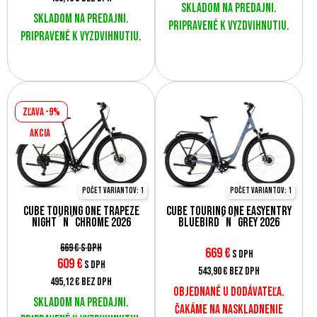
Skladom na predajni.
Skladom na predajni.
Pripravené k vyzdvihnutiu.
Pripravené k vyzdvihnutiu.
Zľava -9%
AKCIA
Počet variantov: 1
Počet variantov: 1
Cube Touring ONE Trapeze
Cube Touring ONE EasyEntry
night´n´chrome 2026
bluebird´n´grey 2026
669 €
s DPH
669
€
s DPH
609
€
s DPH
543,90 €
bez DPH
495,12 €
bez DPH
Objednané u dodávateľa.
Skladom na predajni.
Čakáme na naskladnenie