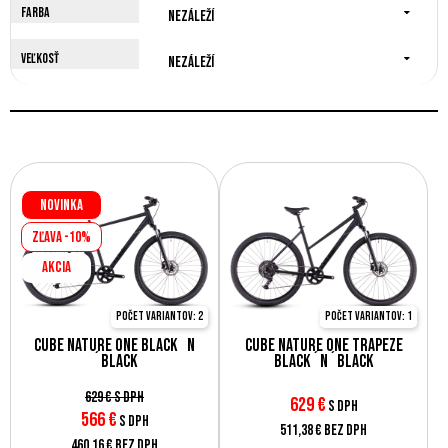
Farba
Nezáleží
Veľkosť
Nezáleží
Novinka
Zľava -10%
AKCIA
Počet variantov: 2
Počet variantov: 1
Cube Nature ONE black´n
Cube Nature ONE Trapeze
´black
black´n´black
629 €
s DPH
629
€
s DPH
566
€
s DPH
511,38 €
bez DPH
460,16 €
bez DPH