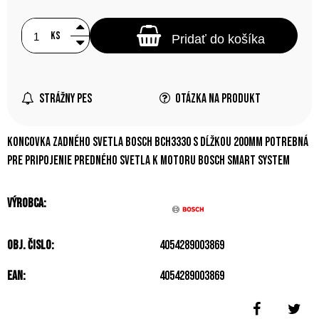
ks
Pridať do košíka
Strážny pes
Otázka na produkt
Koncovka zadného svetla Bosch BCH3330 s dĺžkou 200mm potrebná
pre pripojenie predného svetla k motoru Bosch Smart System
Výrobca:
Obj. čislo:
4054289003869
EAN:
4054289003869