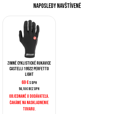
Naposledy navštívené
Zimné cyklistické rukavice
Castelli 19522 PERFETTO
LIGHT
69 €
s DPH
56,10 €
bez DPH
Objednané u dodávateľa.
Čakáme na naskladnenie
tovaru.