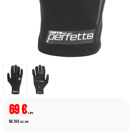
69
€
s DPH
56,10 €
bez DPH