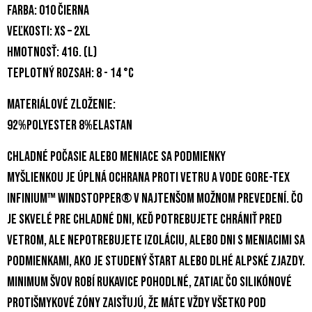
Farba: 010 čierna
Veľkosti: XS – 2XL
Hmotnosť: 41g. (L)
Teplotný rozsah: 8 - 14 °C
Materiálové zloženie:
92%polyester 8%elastan
CHLADNÉ POČASIE ALEBO MENIACE SA PODMIENKY
Myšlienkou je úplná ochrana proti vetru a vode GORE-TEX
INFINIUM™ WINDSTOPPER® v najtenšom možnom prevedení. Čo
je skvelé pre chladné dni, keď potrebujete chrániť pred
vetrom, ale nepotrebujete izoláciu, alebo dni s meniacimi sa
podmienkami, ako je studený štart alebo dlhé alpské zjazdy.
Minimum švov robí rukavice pohodlné, zatiaľ čo silikónové
protišmykové zóny zaisťujú, že máte vždy všetko pod