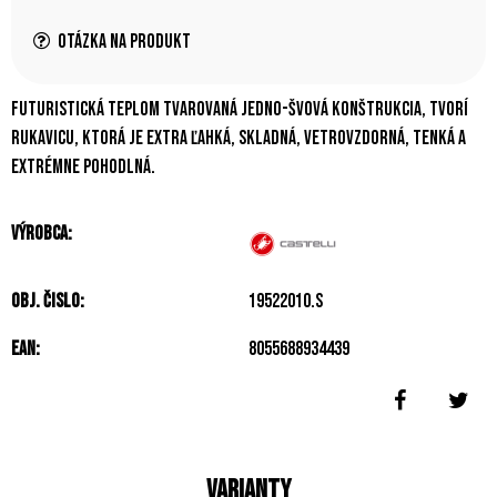
Otázka na produkt
Futuristická teplom tvarovaná jedno-švová konštrukcia, tvorí
rukavicu, ktorá je extra ľahká, skladná, vetrovzdorná, tenká a
extrémne pohodlná.
Výrobca:
Obj. čislo:
19522010.S
EAN:
8055688934439
Varianty