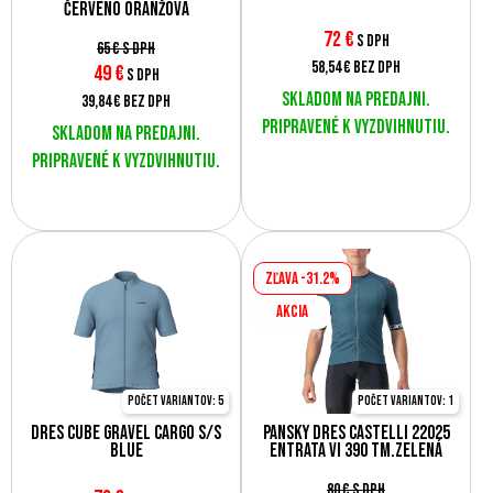
červeno oranžová
72
€
s DPH
65 €
s DPH
58,54 €
bez DPH
49
€
s DPH
Skladom na predajni.
39,84 €
bez DPH
Pripravené k vyzdvihnutiu.
Skladom na predajni.
Pripravené k vyzdvihnutiu.
Zľava -31.2%
AKCIA
Počet variantov: 5
Počet variantov: 1
Dres Cube Gravel Cargo S/S
Pánsky dres Castelli 22025
Blue
Entrata VI 390 tm.zelená
80 €
s DPH