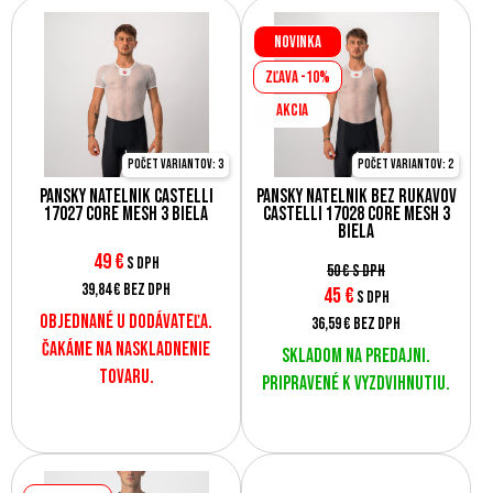
Novinka
Zľava -10%
AKCIA
Počet variantov: 3
Počet variantov: 2
Pánsky nátelník Castelli
Pánsky nátelník bez rukávov
17027 CORE MESH 3 biela
Castelli 17028 CORE MESH 3
biela
49
€
s DPH
50 €
s DPH
39,84 €
bez DPH
45
€
s DPH
Objednané u dodávateľa.
36,59 €
bez DPH
Čakáme na naskladnenie
Skladom na predajni.
tovaru.
Pripravené k vyzdvihnutiu.