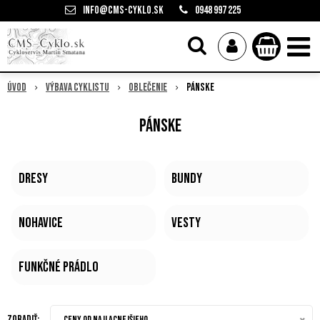
info@cms-cyklo.sk
0948 997 225
Úvod
Výbava cyklistu
Oblečenie
Pánske
Pánske
Dresy
Bundy
Nohavice
Vesty
Funkčné prádlo
Zoradiť:
Ceny od najlacnejšieho