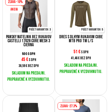
Zľava -10%
AKCIA
Počet variantov: 3
Počet variantov: 5
Pánsky nátelník bez rukávov
Dres s dlhým rukávom Cube
Castelli 17028 CORE MESH 3
MTB PRO TM L/S
čierna
51
€
s DPH
50 €
s DPH
41,46 €
bez DPH
45
€
s DPH
Skladom na predajni.
36,59 €
bez DPH
Pripravené k vyzdvihnutiu.
Skladom na predajni.
Pripravené k vyzdvihnutiu.
Zľava -27.3%