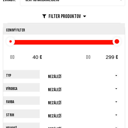
Filter produktov
Cenový filter
od
€
do
€
Typ
Nezáleží
Výrobca
Nezáleží
Farba
Nezáleží
Strih
Nezáleží