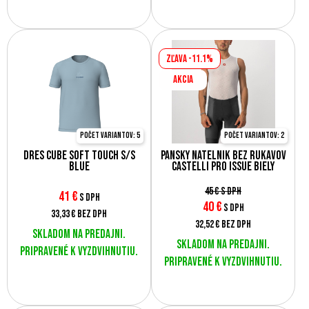
Zľava -11.1%
AKCIA
Počet variantov: 5
Počet variantov: 2
Dres Cube Soft Touch S/S
Pánsky nátelník bez rukávov
Blue
Castelli Pro Issue biely
45 €
s DPH
41
€
s DPH
40
€
s DPH
33,33 €
bez DPH
32,52 €
bez DPH
Skladom na predajni.
Skladom na predajni.
Pripravené k vyzdvihnutiu.
Pripravené k vyzdvihnutiu.