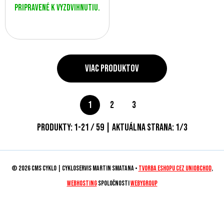
Pripravené k vyzdvihnutiu.
Viac produktov
1
2
3
Produkty:
1
-
21
/
59
| Aktuálna strana:
1
/
3
© 2026 CMS CYKLO | Cykloservis Martin Smatana •
tvorba eshopu cez UNIobchod
,
webhosting
spoločnosti
WEBYGROUP