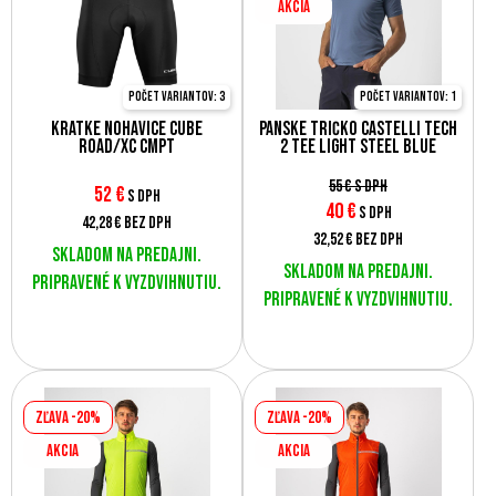
AKCIA
Počet variantov: 3
Počet variantov: 1
Krátke nohavice Cube
Pánske tričko Castelli Tech
ROAD/XC CMPT
2 Tee Light Steel Blue
55 €
s DPH
52
€
s DPH
40
€
s DPH
42,28 €
bez DPH
32,52 €
bez DPH
Skladom na predajni.
Skladom na predajni.
Pripravené k vyzdvihnutiu.
Pripravené k vyzdvihnutiu.
Zľava -20%
Zľava -20%
AKCIA
AKCIA