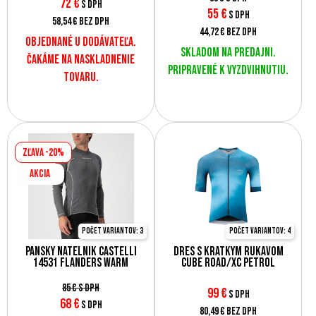
72
€
s DPH
55
€
s DPH
58,54 €
bez DPH
44,72 €
bez DPH
Objednané u dodávateľa.
Skladom na predajni.
Čakáme na naskladnenie
Pripravené k vyzdvihnutiu.
tovaru.
Zľava -20%
AKCIA
Počet variantov: 3
Počet variantov: 4
Pánsky nátelník Castelli
Dres s krátkym rukávom
14531 FLANDERS WARM
Cube ROAD/XC Petrol
85 €
s DPH
99
€
s DPH
68
€
s DPH
80,49 €
bez DPH