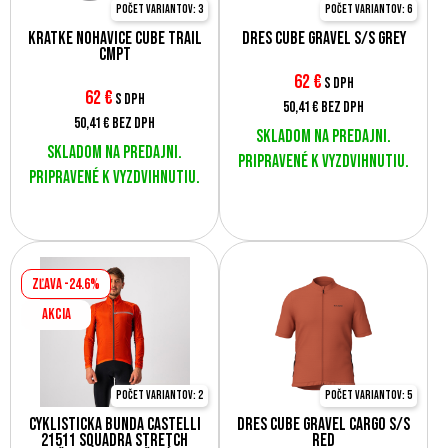
Počet variantov: 3
Počet variantov: 6
Krátke nohavice Cube Trail
Dres Cube Gravel S/S Grey
CMPT
62
€
s DPH
62
€
s DPH
50,41 €
bez DPH
50,41 €
bez DPH
Skladom na predajni.
Skladom na predajni.
Pripravené k vyzdvihnutiu.
Pripravené k vyzdvihnutiu.
Zľava -24.6%
AKCIA
Počet variantov: 2
Počet variantov: 5
Cyklistická bunda Castelli
Dres Cube Gravel Cargo S/S
21511 SQUADRA STRETCH
Red