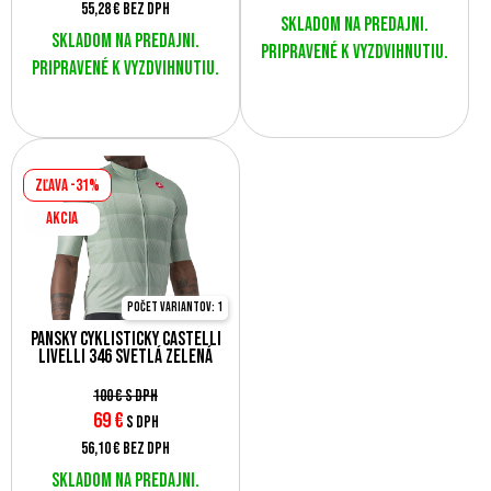
55,28 €
bez DPH
Skladom na predajni.
Skladom na predajni.
Pripravené k vyzdvihnutiu.
Pripravené k vyzdvihnutiu.
Zľava -31%
AKCIA
Počet variantov: 1
Pánsky cyklistický Castelli
Livelli 346 svetlá zelená
100 €
s DPH
69
€
s DPH
56,10 €
bez DPH
Skladom na predajni.