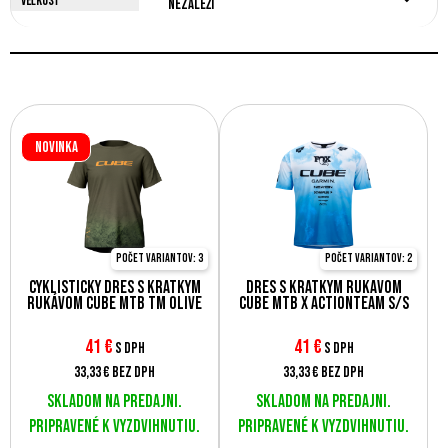
Veľkosť
Nezáleží
Novinka
Počet variantov: 3
Počet variantov: 2
Cyklistický dres s krátkym
Dres s krátkym rukávom
rukávom Cube MTB TM Olive
Cube MTB X ActionTeam S/S
41
€
41
€
s DPH
s DPH
33,33 €
bez DPH
33,33 €
bez DPH
Skladom na predajni.
Skladom na predajni.
Pripravené k vyzdvihnutiu.
Pripravené k vyzdvihnutiu.