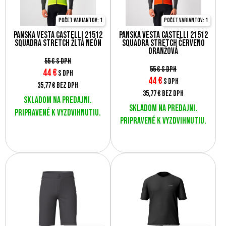
Počet variantov: 1
Počet variantov: 1
Pánska vesta Castelli 21512
Pánska vesta Castelli 21512
SQUADRA STRETCH žltá neón
SQUADRA STRETCH červeno
oranžová
55 €
s DPH
55 €
s DPH
44
€
s DPH
44
€
s DPH
35,77 €
bez DPH
35,77 €
bez DPH
Skladom na predajni.
Skladom na predajni.
Pripravené k vyzdvihnutiu.
Pripravené k vyzdvihnutiu.