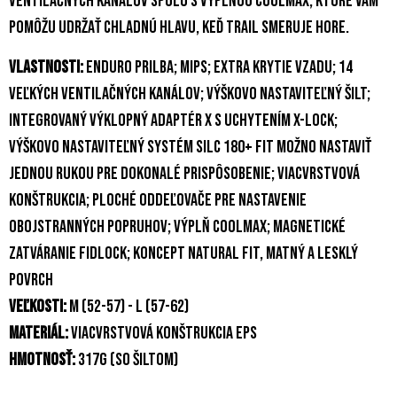
ventilačných kanálov spolu s výplňou COOLMAX, ktoré vám
pomôžu udržať chladnú hlavu, keď trail smeruje hore.
vlastnosti:
enduro prilba; MIPS; extra krytie vzadu; 14
veľkých ventilačných kanálov; výškovo nastaviteľný šilt;
integrovaný výklopný adaptér X s uchytením X-Lock;
výškovo nastaviteľný systém SILC 180+ Fit možno nastaviť
jednou rukou pre dokonalé prispôsobenie; viacvrstvová
konštrukcia; ploché oddeľovače pre nastavenie
obojstranných popruhov; Výplň COOLMAX; magnetické
zatváranie Fidlock; Koncept Natural Fit, matný a lesklý
povrch
veľkosti:
M (52-57) - L (57-62)
materiál:
viacvrstvová konštrukcia EPS
hmotnosť:
317g (so šiltom)