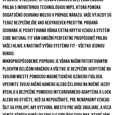
prilba s inovatívnou technológiou MIPS, ktorá ponúka
dodatočnú ochranu mozgu v prípade nárazu. Vaše výjazdy sú
teraz bezpečnejšie ako kedykoľvek predtým. Pridaná
ochrana je poskytovaná vďaka extra krytiu vzadu a systém
CUBE Natural Fit vám umožní perfektne prispôsobiť prilbu
vašej hlave a nastaviť výšku systému Fit - všetko jednou
rukou.
Mikroprispôsobenie popruhu je vďaka našim patentovaným
plochým deličom hračkou a všetko je bezpečne uchytené na
svojom mieste pomocou magnetického uzáveru Fidlock.
Upevnite svoju akčnú kameru alebo čelovku na nočné jazdy
rýchlo a bezpečne pomocou integrovaného adaptéra X-Lock
alebo ho otočte, keď sa nepoužívate, pre nenápadný vzhľad.
Šilt sa vyklopí, aby vytvoril miesto pre vaše okuliare, a veľa