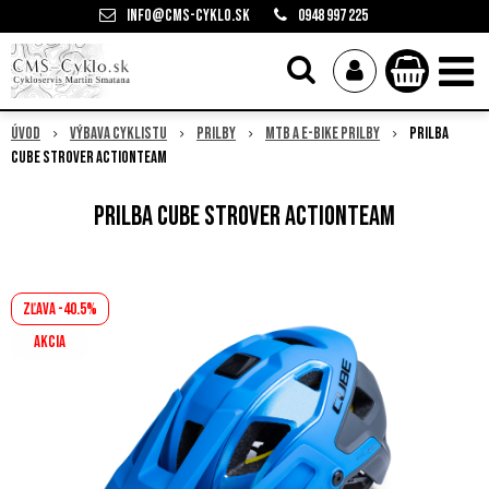
info@cms-cyklo.sk
0948 997 225
Úvod
Výbava cyklistu
Prilby
MTB a E-bike prilby
Prilba
Cube Strover ActionTeam
Prilba Cube Strover ActionTeam
Zľava -40.5%
AKCIA