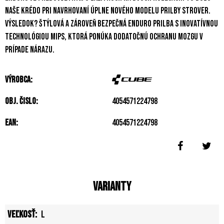
naše krédo pri navrhovaní úplne nového modelu prilby STROVER.
Výsledok? Štýlová a zároveň bezpečná enduro prilba s inovatívnou
technológiou MIPS, ktorá ponúka dodatočnú ochranu mozgu v
prípade nárazu.
Výrobca:
Obj. čislo:
4054571224798
EAN:
4054571224798
Varianty
L