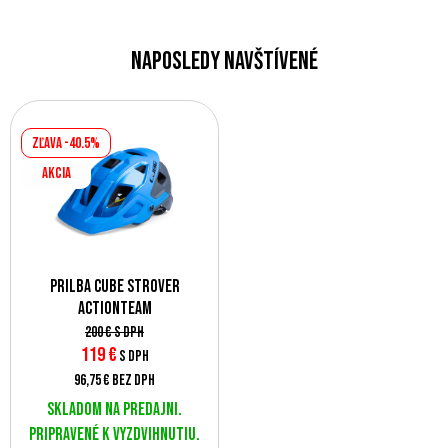
Naposledy navštívené
Zľava -40.5%
AKCIA
Prilba Cube Strover
ActionTeam
200 €
s DPH
119 €
s DPH
96,75 €
bez DPH
Skladom na predajni.
Pripravené k vyzdvihnutiu.