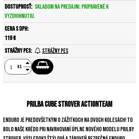
Skladom na predajni. Pripravené k
vyzdvihnutiu.
119 €
Strážny pes
ks
Prilba Cube Strover ActionTeam
Enduro je predovšetkým o zážitkoch na dvoch kolesách! To
bolo naše krédo pri navrhovaní úplne nového modelu prilby
STROVER. Výsledok? Štýlová a zároveň bezpečná enduro