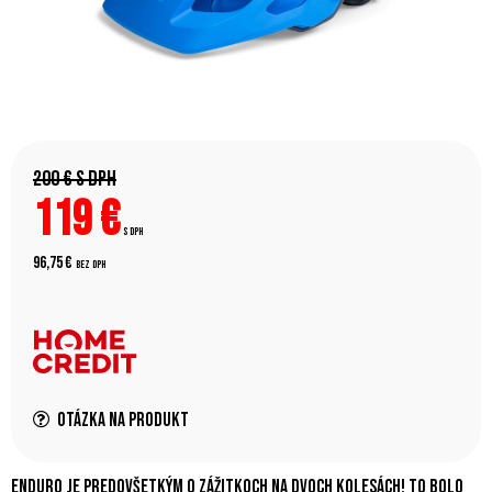
200 €
s DPH
119
€
s DPH
96,75 €
bez DPH
Otázka na produkt
Enduro je predovšetkým o zážitkoch na dvoch kolesách! To bolo