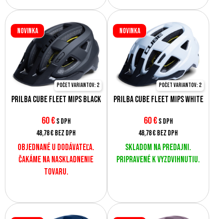
Novinka
Novinka
Počet variantov: 2
Počet variantov: 2
Prilba CUBE Fleet MIPS black
Prilba CUBE Fleet MIPS white
60
€
60
€
s DPH
s DPH
48,78 €
bez DPH
48,78 €
bez DPH
Objednané u dodávateľa.
Skladom na predajni.
Čakáme na naskladnenie
Pripravené k vyzdvihnutiu.
tovaru.