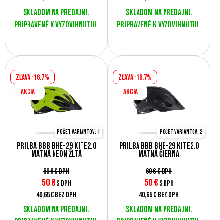
Skladom na predajni.
Skladom na predajni.
Pripravené k vyzdvihnutiu.
Pripravené k vyzdvihnutiu.
Zľava -16.7%
Zľava -16.7%
AKCIA
AKCIA
Počet variantov: 1
Počet variantov: 2
Prilba BBB BHE-29 KITE2.0
Prilba BBB BHE-29 KITE2.0
matná neon žltá
matná čierna
60 €
s DPH
60 €
s DPH
50
€
50
€
s DPH
s DPH
40,65 €
bez DPH
40,65 €
bez DPH
Skladom na predajni.
Skladom na predajni.