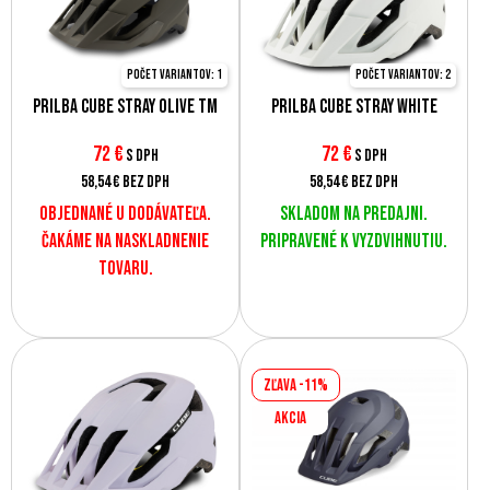
Počet variantov: 1
Počet variantov: 2
Prilba CUBE Stray olive TM
Prilba Cube Stray White
72
€
72
€
s DPH
s DPH
58,54 €
bez DPH
58,54 €
bez DPH
Objednané u dodávateľa.
Skladom na predajni.
Čakáme na naskladnenie
Pripravené k vyzdvihnutiu.
tovaru.
Zľava -11%
AKCIA