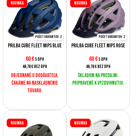
Novinka
Novinka
Počet variantov: 2
Počet variantov: 2
Prilba CUBE Fleet MIPS blue
Prilba CUBE Fleet MIPS rose
60
€
60
€
s DPH
s DPH
48,78 €
bez DPH
48,78 €
bez DPH
Objednané u dodávateľa.
Skladom na predajni.
Čakáme na naskladnenie
Pripravené k vyzdvihnutiu.
tovaru.
Novinka
Novinka