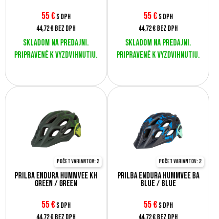
55
€
55
€
s DPH
s DPH
44,72 €
bez DPH
44,72 €
bez DPH
Skladom na predajni.
Skladom na predajni.
Pripravené k vyzdvihnutiu.
Pripravené k vyzdvihnutiu.
Počet variantov: 2
Počet variantov: 2
Prilba Endura Hummvee KH
Prilba Endura Hummvee BA
Green / Green
Blue / Blue
55
€
55
€
s DPH
s DPH
44,72 €
bez DPH
44,72 €
bez DPH