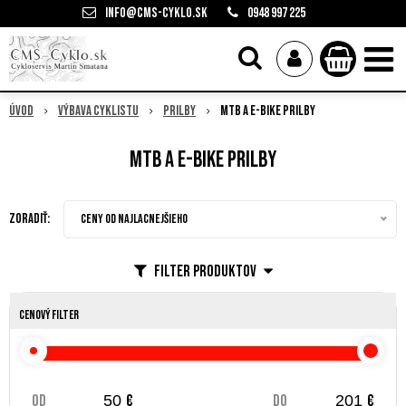
info@cms-cyklo.sk
0948 997 225
Úvod
Výbava cyklistu
Prilby
MTB a E-bike prilby
MTB a E-bike prilby
Zoradiť:
Ceny od najlacnejšieho
Filter produktov
Cenový filter
od
€
do
€