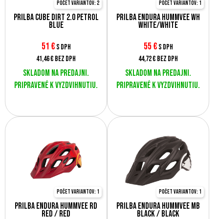
Počet variantov: 2
Počet variantov: 1
Prilba Cube Dirt 2.0 Petrol
Prilba Endura Hummvee Wh
Blue
White/White
51
€
55
€
s DPH
s DPH
41,46 €
bez DPH
44,72 €
bez DPH
Skladom na predajni.
Skladom na predajni.
Pripravené k vyzdvihnutiu.
Pripravené k vyzdvihnutiu.
Počet variantov: 1
Počet variantov: 1
Prilba Endura Hummvee RD
Prilba Endura Hummvee MB
Red / Red
Black / Black