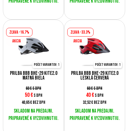
Pripravené k vyzdvihnutiu.
Pripravené k vyzdvihnutiu.
Zľava -16.7%
Zľava -33.3%
AKCIA
AKCIA
Počet variantov: 1
Počet variantov: 1
Prilba BBB BHE-29 KITE2.0
Prilba BBB BHE-29 KITE2.0
matná biela
lesklá červená
60 €
s DPH
60 €
s DPH
50
€
40
€
s DPH
s DPH
40,65 €
bez DPH
32,52 €
bez DPH
Skladom na predajni.
Skladom na predajni.
Pripravené k vyzdvihnutiu.
Pripravené k vyzdvihnutiu.