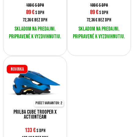
100 €
s DPH
100 €
s DPH
89
€
89
€
s DPH
s DPH
72,36 €
bez DPH
72,36 €
bez DPH
Skladom na predajni.
Skladom na predajni.
Pripravené k vyzdvihnutiu.
Pripravené k vyzdvihnutiu.
Novinka
Počet variantov: 2
Prilba CUBE TROOPER X
Actionteam
133
€
s DPH