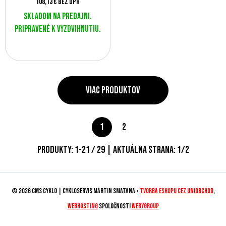
108,13 €
bez DPH
Skladom na predajni.
Pripravené k vyzdvihnutiu.
Viac produktov
1
2
Produkty:
1
-
21
/
29
| Aktuálna strana:
1
/
2
© 2026 CMS CYKLO | Cykloservis Martin Smatana •
tvorba eshopu cez UNIobchod
,
webhosting
spoločnosti
WEBYGROUP