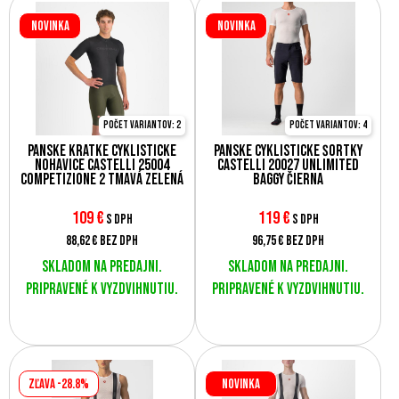
Novinka
Novinka
Počet variantov: 2
Počet variantov: 4
Pánske krátke cyklistické
Pánske cyklistické šortky
nohavice Castelli 25004
Castelli 20027 UNLIMITED
COMPETIZIONE 2 tmavá zelená
BAGGY čierna
109
€
119
€
s DPH
s DPH
88,62 €
bez DPH
96,75 €
bez DPH
Skladom na predajni.
Skladom na predajni.
Pripravené k vyzdvihnutiu.
Pripravené k vyzdvihnutiu.
Zľava -28.8%
Novinka