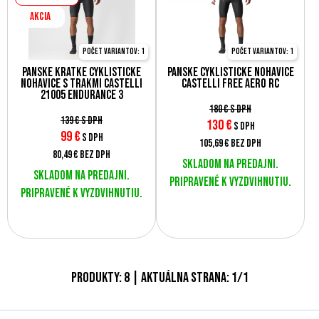
AKCIA
Počet variantov: 1
Počet variantov: 1
Pánske krátke cyklistické
Pánske cyklistické nohavice
nohavice s trakmi Castelli
Castelli FREE AERO RC
21005 ENDURANCE 3
180 €
s DPH
139 €
s DPH
130
€
s DPH
99
€
s DPH
105,69 €
bez DPH
80,49 €
bez DPH
Skladom na predajni.
Skladom na predajni.
Pripravené k vyzdvihnutiu.
Pripravené k vyzdvihnutiu.
Produkty:
8
| Aktuálna strana:
1
/
1