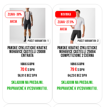
Zľava -30%
Novinka
AKCIA
Zľava -27.5%
AKCIA
Počet variantov: 1
Počet variantov: 2
Pánske cyklistické krátke
Pánske krátke cyklistické
nohavice Castelli 20008
nohavice Castelli 25004
ENTRATA
COMPETIZIONE 2 čierna
100 €
s DPH
109 €
s DPH
70
€
79
€
s DPH
s DPH
56,91 €
bez DPH
64,23 €
bez DPH
Skladom na predajni.
Skladom na predajni.
Pripravené k vyzdvihnutiu.
Pripravené k vyzdvihnutiu.