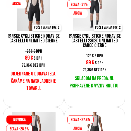
AKCIA
Zľava -31%
AKCIA
Počet variantov: 2
Počet variantov: 2
Pánske cyklistické nohavice
Pánske cyklistické nohavice
Castelli UNLIMITED čierne
Castelli 23020 UNLIMITED
CARGO čierne
125 €
s DPH
129 €
s DPH
89
€
s DPH
89
€
s DPH
72,36 €
bez DPH
72,36 €
bez DPH
Objednané u dodávateľa.
Skladom na predajni.
Čakáme na naskladnenie
Pripravené k vyzdvihnutiu.
tovaru.
Novinka
Zľava -27.8%
AKCIA
Zľava -28.8%