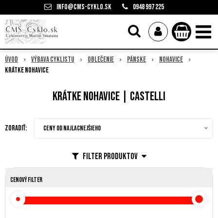
info@cms-cyklo.sk
0948 997 225
Úvod
Výbava cyklistu
Oblečenie
Pánske
Nohavice
Krátke nohavice
Krátke nohavice | Castelli
Zoradiť:
Ceny od najlacnejšieho
Filter produktov
Cenový filter