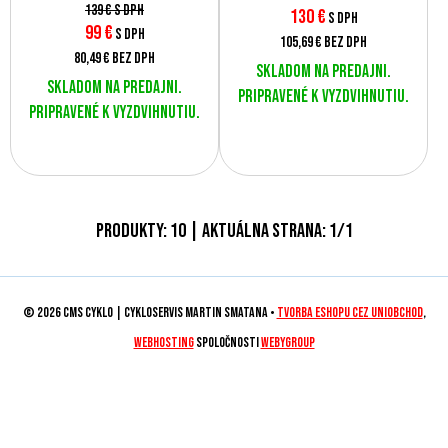
139 €
s DPH
130
€
s DPH
99
€
s DPH
105,69 €
bez DPH
80,49 €
bez DPH
Skladom na predajni.
Skladom na predajni.
Pripravené k vyzdvihnutiu.
Pripravené k vyzdvihnutiu.
Produkty:
10
| Aktuálna strana:
1
/
1
© 2026 CMS CYKLO | Cykloservis Martin Smatana •
tvorba eshopu cez UNIobchod
,
webhosting
spoločnosti
WEBYGROUP