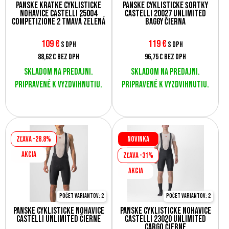
Pánske krátke cyklistické
Pánske cyklistické šortky
nohavice Castelli 25004
Castelli 20027 UNLIMITED
COMPETIZIONE 2 tmavá zelená
BAGGY čierna
109
€
119
€
s DPH
s DPH
88,62 €
bez DPH
96,75 €
bez DPH
Skladom na predajni.
Skladom na predajni.
Pripravené k vyzdvihnutiu.
Pripravené k vyzdvihnutiu.
Zľava -28.8%
Novinka
AKCIA
Zľava -31%
AKCIA
Počet variantov: 2
Počet variantov: 2
Pánske cyklistické nohavice
Pánske cyklistické nohavice
Castelli UNLIMITED čierne
Castelli 23020 UNLIMITED
CARGO čierne