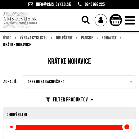
info@cms-cyklo.sk
0948 997 225
Úvod
Výbava cyklistu
Oblečenie
Pánske
Nohavice
Krátke nohavice
Krátke nohavice
Zoradiť:
Ceny od najlacnejšieho
Filter produktov
Cenový filter