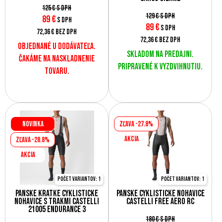
125 €
s DPH
129 €
s DPH
89
€
s DPH
89
€
s DPH
72,36 €
bez DPH
72,36 €
bez DPH
Objednané u dodávateľa.
Skladom na predajni.
Čakáme na naskladnenie
Pripravené k vyzdvihnutiu.
tovaru.
Novinka
Zľava -27.8%
AKCIA
Zľava -28.8%
AKCIA
Počet variantov: 1
Počet variantov: 1
Pánske krátke cyklistické
Pánske cyklistické nohavice
nohavice s trakmi Castelli
Castelli FREE AERO RC
21005 ENDURANCE 3
180 €
s DPH