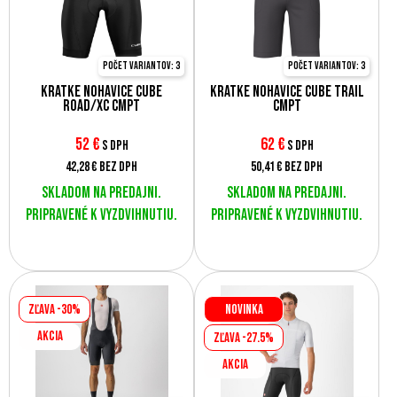
Počet variantov: 3
Počet variantov: 3
Krátke nohavice Cube
Krátke nohavice Cube Trail
ROAD/XC CMPT
CMPT
52
€
62
€
s DPH
s DPH
42,28 €
bez DPH
50,41 €
bez DPH
Skladom na predajni.
Skladom na predajni.
Pripravené k vyzdvihnutiu.
Pripravené k vyzdvihnutiu.
Zľava -30%
Novinka
AKCIA
Zľava -27.5%
AKCIA