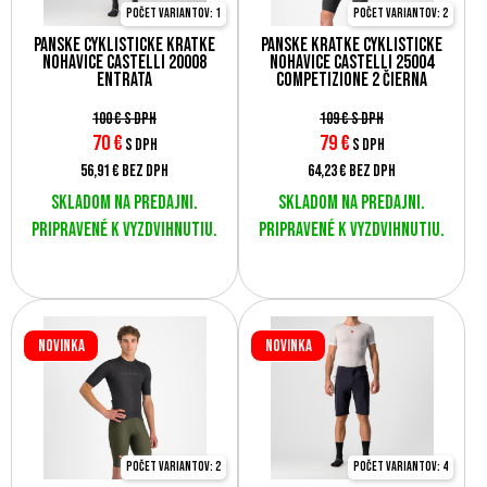
Počet variantov: 1
Počet variantov: 2
Pánske cyklistické krátke
Pánske krátke cyklistické
nohavice Castelli 20008
nohavice Castelli 25004
ENTRATA
COMPETIZIONE 2 čierna
100 €
s DPH
109 €
s DPH
70
€
79
€
s DPH
s DPH
56,91 €
bez DPH
64,23 €
bez DPH
Skladom na predajni.
Skladom na predajni.
Pripravené k vyzdvihnutiu.
Pripravené k vyzdvihnutiu.
Novinka
Novinka
Počet variantov: 2
Počet variantov: 4