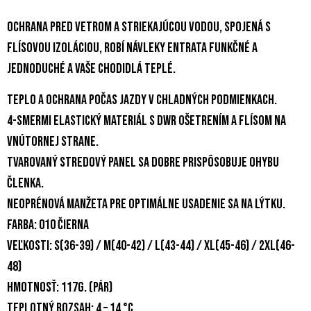
Ochrana pred vetrom a striekajúcou vodou, spojená s
flísovou izoláciou, robí návleky Entrata funkčné a
jednoduché a vaše chodidlá teplé.
Teplo a ochrana počas jazdy v chladných podmienkach.
4-smermi elastický materiál s DWR ošetrením a flísom na
vnútornej strane.
Tvarovaný stredový panel sa dobre prispôsobuje ohybu
členka.
Neoprénová manžeta pre optimálne usadenie sa na lýtku.
Farba: 010 čierna
Veľkosti: S(36-39) / M(40-42) / L(43-44) / XL(45-46) / 2XL(46-
48)
Hmotnosť: 117g. (pár)
Teplotný rozsah: 4 – 14 °C