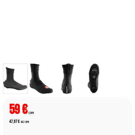
59
€
s DPH
47,97 €
bez DPH