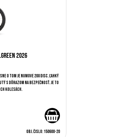
lgreen 2026
sne o tom je Numove 200 Disc. Ľahký
utý s dôrazom na bezpečnosť. Je to
och kolesách.
Obj. čislo:
150600-20