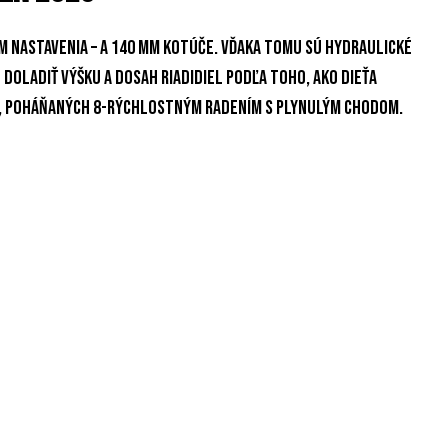
m nastavenia – a 140 mm kotúče. Vďaka tomu sú hydraulické
doladiť výšku a dosah riadidiel podľa toho, ako dieťa
t, poháňaných 8-rýchlostným radením s plynulým chodom.