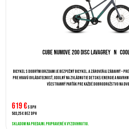
Cube Numove 200 Disc lavagrey´n´coo
Bicykel s dobrými brzdami je bezpečný bicykel. A zároveň aj zábavný – pre
pre hravú ovládateľnosť, odolný na zvládnutie detskej energie a navrhn
všestranný parťák pre každé dobrodružstvo na dv
619 €
s DPH
503,25 €
bez DPH
Skladom na predajni. Pripravené k vyzdvihnutiu.