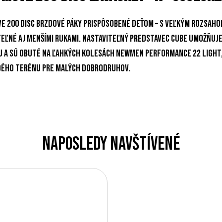
ve 200 Disc brzdové páky prispôsobené deťom – s veľkým rozsaho
ľné aj menšími rukami. Nastaviteľný predstavec CUBE umožňuje 
iu a sú obuté na ľahkých kolesách Newmen Performance 22 Ligh
ždého terénu pre malých dobrodruhov.
Naposledy navštívené