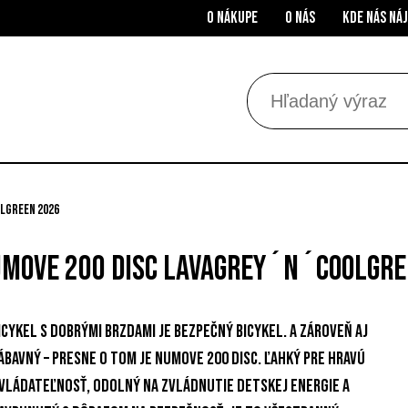
O nákupe
O nás
Kde nás ná
lgreen 2026
umove 200 Disc lavagrey´n´coolgre
icykel s dobrými brzdami je bezpečný bicykel. A zároveň aj
ábavný – presne o tom je Numove 200 Disc. Ľahký pre hravú
vládateľnosť, odolný na zvládnutie detskej energie a