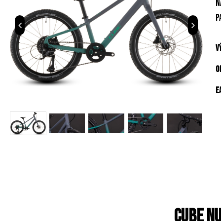
n
p
V
O
E
Cube N