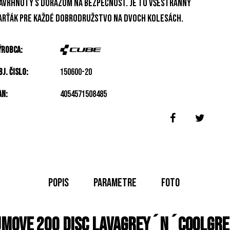
avrhnutý s dôrazom na bezpečnosť. Je to všestranný
arťák pre každé dobrodružstvo na dvoch kolesách.
ýrobca:
bj. čislo:
150600-20
AN:
4054571508485
Popis
Parametre
Foto
umove 200 Disc lavagrey´n´coolgre