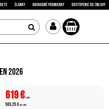
jdete
Články
Obchodné podmienky
Odstúpenie od zmluvy
en 2026
619
€
s DPH
503,25 €
bez DPH