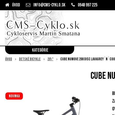
Úvod
info@cms-cyklo.sk
0948 997 225
Kategórie
Úvod
Detské bicykle
20\"
Cube Numove 200 Disc lavagrey´n´coo
Cube N
B
Novinka
z
o