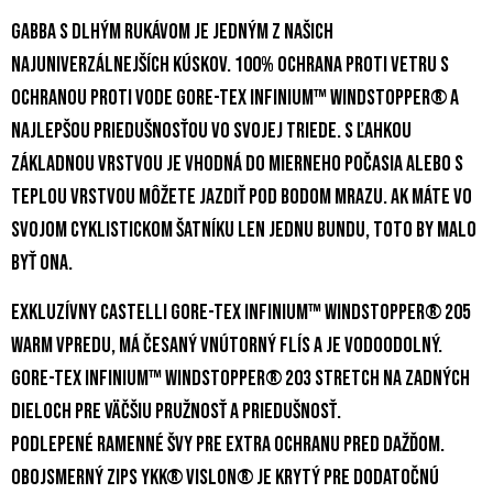
Gabba s dlhým rukávom je jedným z našich
najuniverzálnejších kúskov. 100% ochrana proti vetru s
ochranou proti vode GORE-TEX INFINIUM™ WINDSTOPPER® a
najlepšou priedušnosťou vo svojej triede. S ľahkou
základnou vrstvou je vhodná do mierneho počasia alebo s
teplou vrstvou môžete jazdiť pod bodom mrazu. Ak máte vo
svojom cyklistickom šatníku len jednu bundu, toto by malo
byť ona.
Exkluzívny Castelli GORE-TEX INFINIUM™ WINDSTOPPER® 205
Warm vpredu, má česaný vnútorný flís a je vodoodolný.
GORE-TEX INFINIUM™ WINDSTOPPER® 203 Stretch na zadných
dieloch pre väčšiu pružnosť a priedušnosť.
Podlepené ramenné švy pre extra ochranu pred dažďom.
Obojsmerný zips YKK® Vislon® je krytý pre dodatočnú