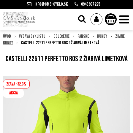
info@cms-cyklo.sk
0948 997 225
Úvod
Výbava cyklistu
Oblečenie
Pánske
Bundy
Zimné
bundy
Castelli 22511 PERFETTO RoS 2 žiarivá limetková
Castelli 22511 PERFETTO RoS 2 žiarivá limetková
Zľava -32.3%
AKCIA