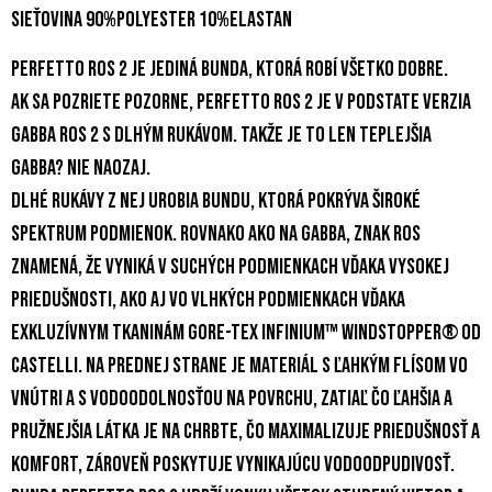
Sieťovina 90%polyester 10%elastan
Perfetto RoS 2 je jediná bunda, ktorá robí všetko dobre.
Ak sa pozriete pozorne, Perfetto RoS 2 je v podstate verzia
Gabba RoS 2 s dlhým rukávom. Takže je to len teplejšia
Gabba? Nie naozaj.
Dlhé rukávy z nej urobia bundu, ktorá pokrýva široké
spektrum podmienok. Rovnako ako na Gabba, znak RoS
znamená, že vyniká v suchých podmienkach vďaka vysokej
priedušnosti, ako aj vo vlhkých podmienkach vďaka
exkluzívnym tkaninám GORE-TEX INFINIUM™ WINDSTOPPER® od
Castelli. Na prednej strane je materiál s ľahkým flísom vo
vnútri a s vodoodolnosťou na povrchu, zatiaľ čo ľahšia a
pružnejšia látka je na chrbte, čo maximalizuje priedušnosť a
komfort, zároveň poskytuje vynikajúcu vodoodpudivosť.