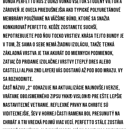
Bunda Perfetto RoS 2 udrží vonku všetok studený vietor a
zároveň je oveľa priedušnejšia ako typické polyuretánové
membrány používané na väčšine búnd, ktoré sa snažia
konkurovať Perfetto. Keďže zostanete suchší,
nepotrebujete pod ňou toľko vrstiev. Krása tejto bundy je
v tom, že sama o sebe nemá žiadnu izoláciu, takže tenká
základná vrstva je tak akurát do miernych podmienok,
zatiaľ čo pridanie izolačnej vrstvy (teplý dres alebo
Castelli Alpha 2nd Layer) vás dostanú až pod bod mrazu. Vy
sa rozhodnite.
Časť názvu „2“ odkazuje na aktualizácie najnovšej verzie,
vrátane obojsmerného zipsu YKK® Vislon® pre ešte lepšie
nastaviteľné vetranie. Reflexné prvky na chrbte sú
viditeľnejšie, šev v hornej časti ramena bol presunutý na
chrbát a tri vrecká pojmú viac vecí. Perfetto stále zostáva