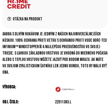
Otázka na produkt
Gabba s dlhým rukávom je jedným z našich najuniverzálnejších
kúskov. 100% ochrana proti vetru s ochranou proti vode GORE-TEX
INFINIUM™ WINDSTOPPER® a najlepšou priedušnosťou vo svojej
triede. S ľahkou základnou vrstvou je vhodná do mierneho počasia
alebo s teplou vrstvou môžete jazdiť pod bodom mrazu. Ak máte
vo svojom cyklistickom šatníku len jednu bundu, toto by malo byť
ona.
Výrobca:
Obj. čislo:
22511383.L