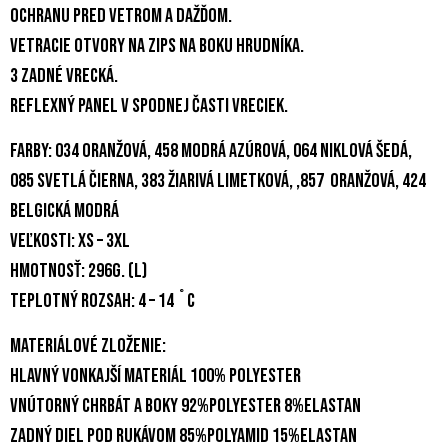
ochranu pred vetrom a dažďom.
Vetracie otvory na zips na boku hrudníka.
3 zadné vrecká.
Reflexný panel v spodnej časti vreciek.
Farby: 034 oranžová, 458 modrá azúrová, 064 niklová šedá,
085 svetlá čierna, 383 žiarivá limetková, ,857 oranžová, 424
belgická modrá
Veľkosti: XS – 3XL
Hmotnosť: 296g. (L)
Teplotný rozsah: 4 – 14 ˚C
Materiálové zloženie:
Hlavný vonkajší materiál 100% polyester
Vnútorný chrbát a boky 92%polyester 8%elastan
Zadný diel pod rukávom 85%polyamid 15%elastan