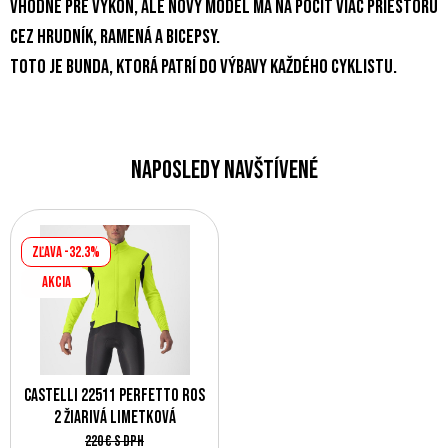
vhodné pre výkon, ale nový model má na pocit viac priestoru
cez hrudník, ramená a bicepsy.
Toto je bunda, ktorá patrí do výbavy každého cyklistu.
Naposledy navštívené
Zľava -32.3%
AKCIA
Castelli 22511 PERFETTO RoS
2 žiarivá limetková
220 €
s DPH