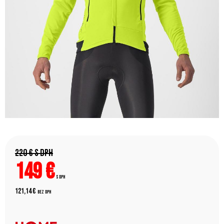
220 €
s DPH
149
€
s DPH
121,14 €
bez DPH