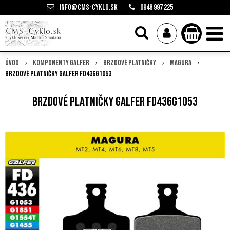
info@cms-cyklo.sk
0948 997 225
Úvod
Komponenty Galfer
Brzdové platničky
Magura
Brzdové platničky Galfer FD436G1053
Brzdové platničky Galfer FD436G1053