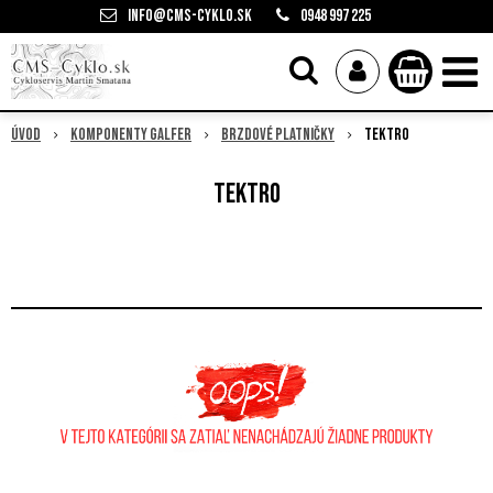
info@cms-cyklo.sk
0948 997 225
Úvod
Komponenty Galfer
Brzdové platničky
Tektro
Tektro