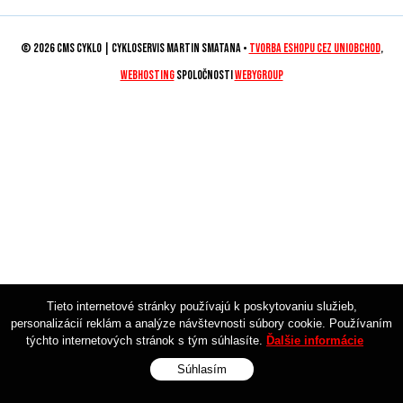
© 2026 CMS CYKLO | Cykloservis Martin Smatana •
tvorba eshopu cez UNIobchod
,
webhosting
spoločnosti
WEBYGROUP
Tieto internetové stránky používajú k poskytovaniu služieb,
personalizácií reklám a analýze návštevnosti súbory cookie. Používaním
týchto internetových stránok s tým súhlasíte.
Ďalšie informácie
Súhlasím