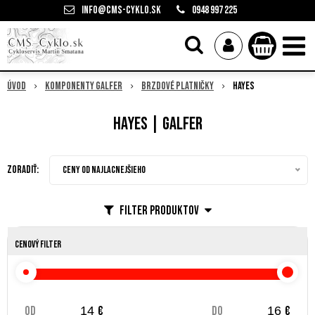
info@cms-cyklo.sk
0948 997 225
Úvod
Komponenty Galfer
Brzdové platničky
Hayes
Hayes | Galfer
Zoradiť:
Ceny od najlacnejšieho
Filter produktov
Cenový filter
od
€
do
€