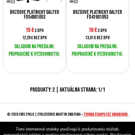
Brzdové platničky Galfer
Brzdové platničky Galfer
FD549G1053
FD416G1053
15
€
16
€
s DPH
s DPH
12,20 €
bez DPH
13,01 €
bez DPH
Skladom na predajni.
Skladom na predajni.
Pripravené k vyzdvihnutiu.
Pripravené k vyzdvihnutiu.
Produkty:
2
| Aktuálna strana:
1
/
1
© 2026 CMS CYKLO | Cykloservis Martin Smatana •
tvorba eshopu cez UNIobchod
,
webhosting
spoločnosti
WEBYGROUP
Tieto internetové stránky používajú k poskytovaniu služieb,
personalizácií reklám a analýze návštevnosti súbory cookie. Používaním