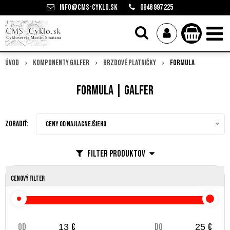
info@cms-cyklo.sk
0948 997 225
Úvod
Komponenty Galfer
Brzdové platničky
Formula
Formula | Galfer
Zoradiť:
Ceny od najlacnejšieho
Filter produktov
Cenový filter
od
€
do
€