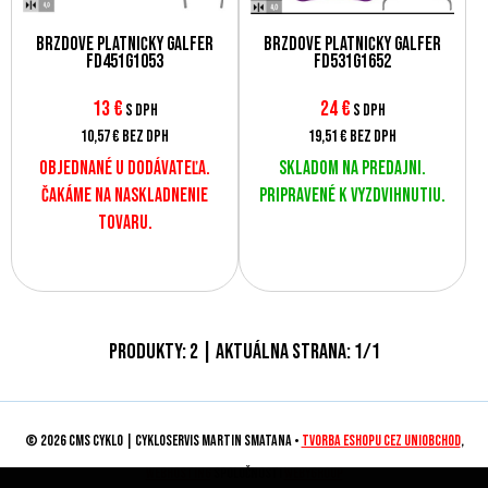
Brzdové platničky Galfer
Brzdové platničky Galfer
FD451G1053
FD531G1652
13
€
24
€
s DPH
s DPH
10,57 €
bez DPH
19,51 €
bez DPH
Objednané u dodávateľa.
Skladom na predajni.
Čakáme na naskladnenie
Pripravené k vyzdvihnutiu.
tovaru.
Produkty:
2
| Aktuálna strana:
1
/
1
© 2026 CMS CYKLO | Cykloservis Martin Smatana •
tvorba eshopu cez UNIobchod
,
webhosting
spoločnosti
WEBYGROUP