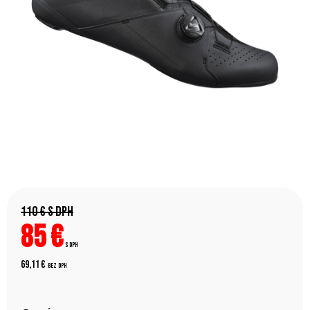
110 €
s DPH
85
€
s DPH
69,11 €
bez DPH