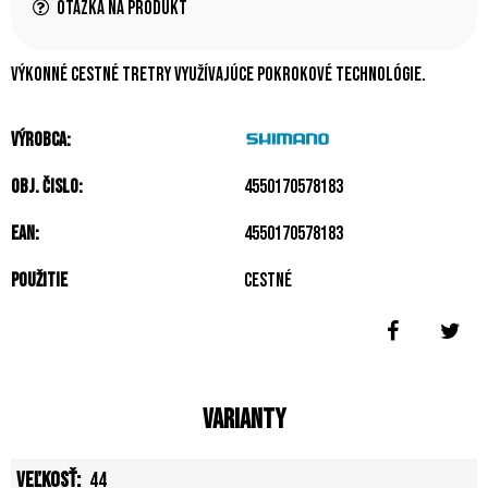
Otázka na produkt
Výkonné cestné tretry využívajúce pokrokové technológie.
Výrobca:
Obj. čislo:
4550170578183
EAN:
4550170578183
Použitie
Cestné
Varianty
44