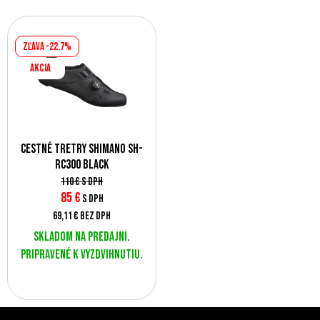
Zľava -22.7%
AKCIA
Cestné tretry Shimano SH-
RC300 Black
110 €
s DPH
85 €
s DPH
69,11 €
bez DPH
Skladom na predajni.
Pripravené k vyzdvihnutiu.