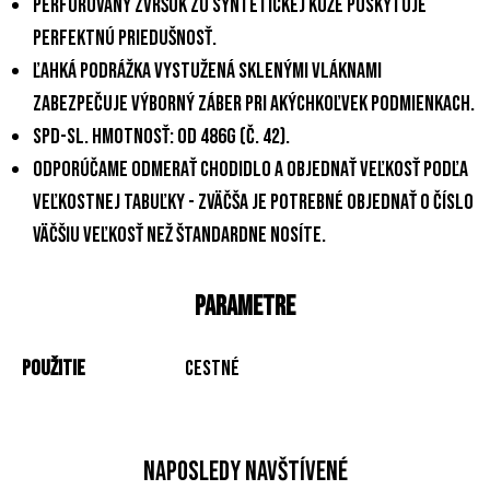
Perforovaný zvršok zo syntetickej kože poskytuje
perfektnú priedušnosť.
Ľahká podrážka vystužená sklenými vláknami
zabezpečuje výborný záber pri akýchkoľvek podmienkach.
SPD-SL. Hmotnosť: od 486g (č. 42).
Odporúčame odmerať chodidlo a objednať veľkosť podľa
veľkostnej tabuľky - zväčša je potrebné objednať o číslo
väčšiu veľkosť než štandardne nosíte.
Parametre
Použitie
Cestné
Naposledy navštívené