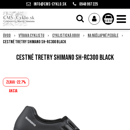
info@cms-cyklo.sk
0948 997 225
Úvod
Výbava cyklistu
Cyklistická obuv
Na nášlapné pedále
Cestné tretry Shimano SH-RC300 Black
Cestné tretry Shimano SH-RC300 Black
Zľava -22.7%
AKCIA