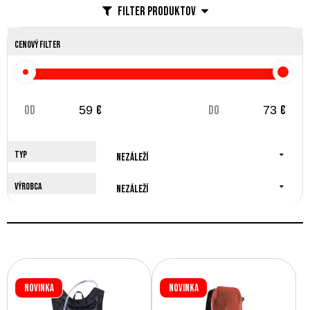
Filter produktov
Cenový filter
od
€
do
€
Typ
Nezáleží
Výrobca
Nezáleží
Novinka
Novinka