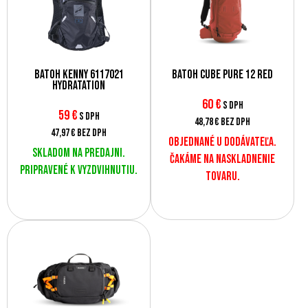
Batoh Kenny 6117021
Batoh CUBE Pure 12 Red
Hydratation
60
€
s DPH
59
€
s DPH
48,78 €
bez DPH
47,97 €
bez DPH
Objednané u dodávateľa.
Skladom na predajni.
Čakáme na naskladnenie
Pripravené k vyzdvihnutiu.
tovaru.