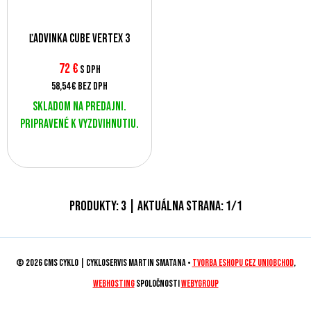
Ľadvinka CUBE Vertex 3
72
€
s DPH
58,54 €
bez DPH
Skladom na predajni.
Pripravené k vyzdvihnutiu.
Produkty:
3
| Aktuálna strana:
1
/
1
© 2026 CMS CYKLO | Cykloservis Martin Smatana •
tvorba eshopu cez UNIobchod
,
webhosting
spoločnosti
WEBYGROUP