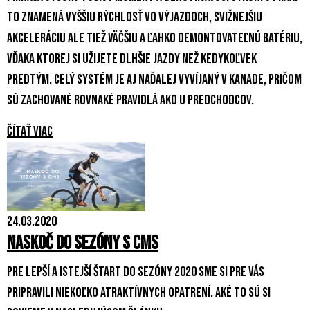
to znamená vyššiu rýchlosť vo výjazdoch, svižnejšiu
akceleráciu ale tiež väčšiu a ľahko demontovateľnú batériu,
vďaka ktorej si užijete dlhšie jazdy než kedykoľvek
predtým. Celý systém je aj naďalej vyvíjaný v Kanade, pričom
sú zachované rovnaké pravidlá ako u predchodcov.
Čítať viac
24.03.2020
Naskoč do sezóny s CMS
Pre lepší a istejší štart do sezóny 2020 sme si pre vás
pripravili niekoľko atraktívnych opatrení. Aké to sú si