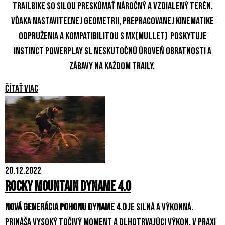
trailbike so silou preskúmať náročný a vzdialený terén.
Vďaka nastaviteľnej geometrii, prepracovanej kinematike
odpruženia a kompatibilitou s MX(mullet) poskytuje
Instinct Powerplay SL neskutočnú úroveň obratnosti a
zábavy na každom traily.
Čítať viac
20.12.2022
Rocky Mountain Dyname 4.0
Nová generácia pohonu Dyname 4.0
je silná a výkonná.
Prináša vysoký točivý moment a dlhotrvajúci výkon. V praxi