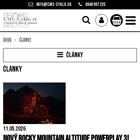
info@cms-cyklo.sk
0948 997 225
Úvod
Články
Články
Články
11.05.2026
Nový Rocky Mountain Altitude Powerplay 3!