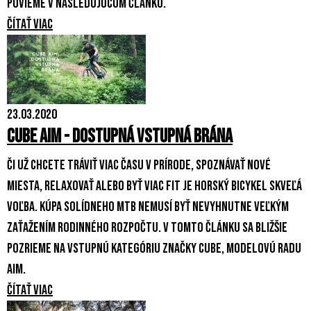
povieme v nasledujúcom článku.
Čítať viac
23.03.2020
Cube AIM - dostupná vstupná brána
Či už chcete tráviť viac času v prírode, spoznávať nové
miesta, relaxovať alebo byť viac fit je horský bicykel skveľá
voľba. Kúpa solídneho MTB nemusí byť nevyhnutne veľkým
zaťažením rodinného rozpočtu. V tomto článku sa bližšie
pozrieme na vstupnú kategóriu značky Cube, modelovú radu
AIM.
Čítať viac