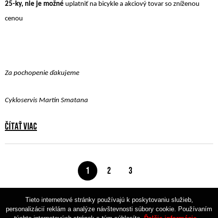
25-ky, nie je možné
uplatniť na bicykle a akciový tovar so zníženou
cenou
Za pochopenie ďakujeme
Cykloservis Martin Smatana
Čítať viac
1
2
3
Tieto internetové stránky používajú k poskytovaniu služieb,
personalizácií reklám a analýze návštevnosti súbory cookie. Používaním