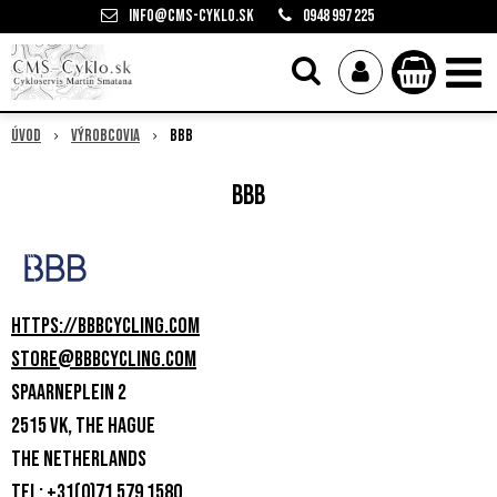
info@cms-cyklo.sk
0948 997 225
Úvod
Výrobcovia
BBB
BBB
https://bbbcycling.com
store@bbbcycling.com
Spaarneplein 2
2515 VK, The Hague
The Netherlands
Tel: +31(0)71 579 1580