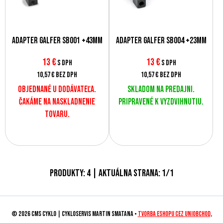
Adaptér Galfer SB001 +43mm
Adaptér Galfer SB004 +23mm
13
€
13
€
s DPH
s DPH
10,57 €
bez DPH
10,57 €
bez DPH
Objednané u dodávateľa.
Skladom na predajni.
Čakáme na naskladnenie
Pripravené k vyzdvihnutiu.
tovaru.
Produkty:
4
| Aktuálna strana:
1
/
1
© 2026 CMS CYKLO | Cykloservis Martin Smatana •
tvorba eshopu cez UNIobchod
,