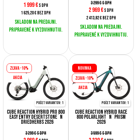
3 299 €
s DPH
1 999
€
s DPH
2 969
€
s DPH
1 625,20 €
bez DPH
2 413,82 €
bez DPH
Skladom na predajni.
Skladom na predajni.
Pripravené k vyzdvihnutiu.
Pripravené k vyzdvihnutiu.
Zľava -10%
Novinka
AKCIA
Zľava -10%
AKCIA
Počet variantov: 1
Počet variantov: 1
Cube Reaction Hybrid Pro 800
Cube Reaction Hybrid Race
Easy Entry desertstone´n
800 polarlight´n´prism
´driedherbs 2026
2026
3 299 €
s DPH
3 599 €
s DPH