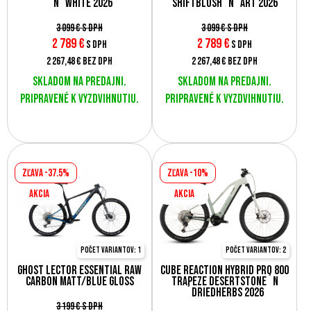
´n´white 2026
shiftblush´n´art 2026
3 099 €
s DPH
3 099 €
s DPH
2 789
€
2 789
€
s DPH
s DPH
2 267,48 €
bez DPH
2 267,48 €
bez DPH
Skladom na predajni.
Skladom na predajni.
Pripravené k vyzdvihnutiu.
Pripravené k vyzdvihnutiu.
Zľava -37.5%
Zľava -10%
AKCIA
AKCIA
Počet variantov: 1
Počet variantov: 2
GHOST Lector Essential Raw
Cube Reaction Hybrid Pro 800
Carbon Matt/Blue Gloss
Trapeze desertstone´n
´driedherbs 2026
3 199 €
s DPH